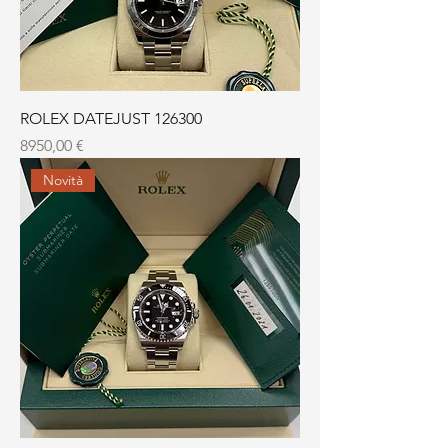
ROLEX DATEJUST 126300
Prezzo
8950,00 €
Novità