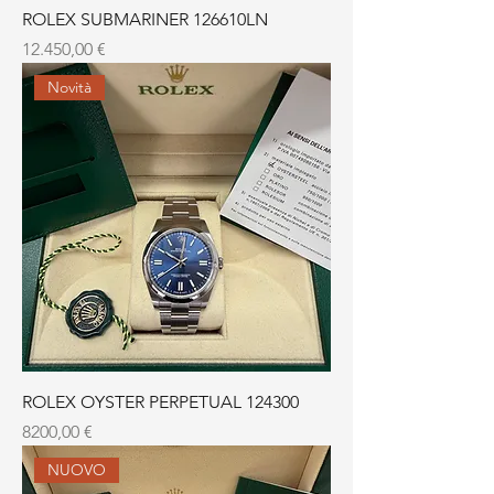
ROLEX SUBMARINER 126610LN
Prezzo
12.450,00 €
Novità
ROLEX OYSTER PERPETUAL 124300
Prezzo
8200,00 €
NUOVO