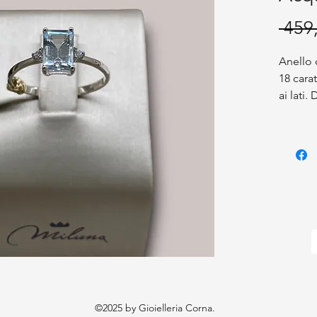
 459
Anello 
18 cara
ai lati.
smerald
qualsia
anche p
469€ mo
modello
anche c
inferio
inclusa
qualsia
anche p
©2025 by Gioielleria Corna.